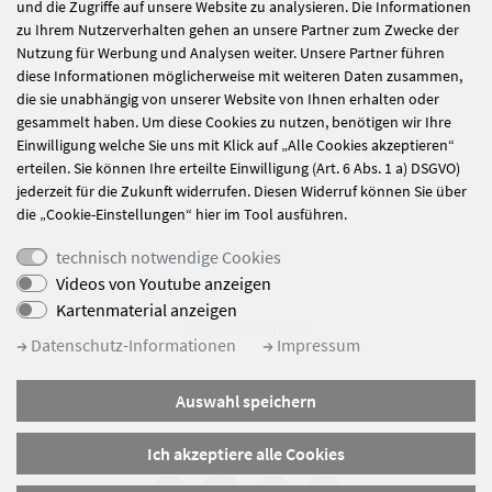
und die Zugriffe auf unsere Website zu analysieren. Die Informationen
zu Ihrem Nutzerverhalten gehen an unsere Partner zum Zwecke der
Nutzung für Werbung und Analysen weiter. Unsere Partner führen
alle Nachrichten
diese Informationen möglicherweise mit weiteren Daten zusammen,
die sie unabhängig von unserer Website von Ihnen erhalten oder
gesammelt haben. Um diese Cookies zu nutzen, benötigen wir Ihre
Einwilligung welche Sie uns mit Klick auf „Alle Cookies akzeptieren“
Maiandacht im St.
"Frühlingswoche"
erteilen. Sie können Ihre erteilte Einwilligung (Art. 6 Abs. 1 a) DSGVO)
Josefshaus
Aktion - Ausflug
jederzeit für die Zukunft widerrufen. Diesen Widerruf können Sie über
die „Cookie-Einstellungen“ hier im Tool ausführen.
technisch notwendige Cookies
Videos von Youtube anzeigen
Kartenmaterial anzeigen
© St. Josefshaus
Datenschutz-Informationen
Impressum
Impressum
Auswahl speichern
Datenschutz
Sitemap
Ich akzeptiere alle Cookies